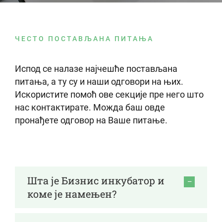
ЧЕСТО ПОСТАВЉАНА ПИТАЊА
Испод се налазе најчешће постављана
питања, а ту су и наши одговори на њих.
Искористите помоћ ове секције пре него што
нас контактирате. Можда баш овде
пронађете одговор на Ваше питање.
Шта је Бизнис инкубатор и
коме је намењен?