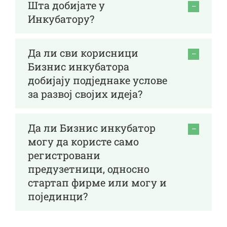
Шта добијате у
Инкубатору?
Да ли сви корисници
Бизнис инкубатора
добијају подједнаке услове
за развој својих идеја?
Да ли Бизнис инкубатор
могу да користе само
регистровани
предузетници, односно
стартап фирме или могу и
појединци?