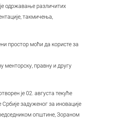
 је одржавање различитих
зентације, такмичења,
ни простор моћи да користе за
у менторску, правну и другу
ворен је 02. августа текуће
е Србије задуженог за иновације
председником општине, Зораном