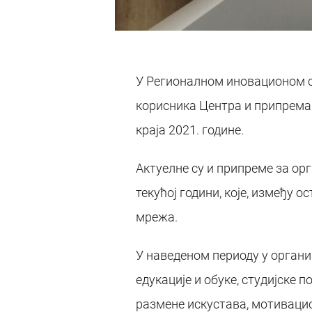
У Регионалном иновационом ст
корисника Центра и припрема 
краја 2021. године.
Актуелне су и припреме за ор
текућој години, које, између 
мрежа.
У наведеном периоду у орган
едукације и обуке, студијске
размене искустава, мотивацио