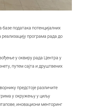
а базе података потенцијалних
а реализацију програма рада до
вођење у оквиру рада Центра у
ернету, путем сајта и друштвених
ворнику предстоје различите
нтрима у окружењу у циљу
артапове, иновациони менторинг