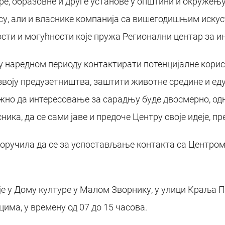
е, образовне и друге установе у општини и окружењу,
су, али и власнике компанија са вишегодишњим искус
ости и могућности које пружа Регионални центар за и
 у наредном периоду контактирати потенцијалне кори
азвоју предузетништва, заштити животне средине и ед
ажно да интересовање за сарадњу буде двосмерно, одн
ика, да се сами јаве и предоче Центру своје идеје, пр
оручила да се за успостављање контакта са Центром
е у Дому културе у Малом Зворнику, у улици Краља Пе
има, у времену од 07 до 15 часова.