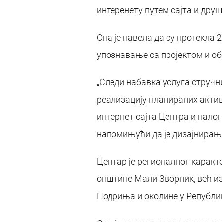
интеренету путем сајта и дру
Она је навела да су протекла
упознавање са пројектом и обу
„Следи набавка услуга стручн
реализацију планираних акти
интернет сајта Центра и нало
напомињући да је дизајнирање
Центар је регионалног каракт
општине Мали Зворник, већ из
Подриња и околине у Републиц