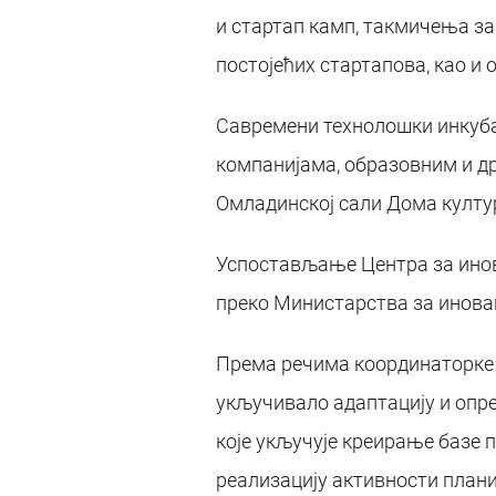
и стартап камп, такмичења з
постојећих стартапова, као и
Савремени технолошки инкуба
компанијама, образовним и др
Омладинској сали Дома култу
Успостављање Центра за инов
преко Министарства за иновац
Према речима координаторке Ц
укључивало адаптацију и опр
које укључује креирање базе 
реализацију активности плани