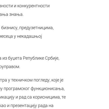
вности и конкурентности
вања знања.
бизнису, предузетницима,
 месеца у некадашњој
из буџета Републике Србије,
моуправом.
 у техничком погледу, које је
лу програмског функционисања,
кацију и рад са корисницима, те
као и презентацију рада на