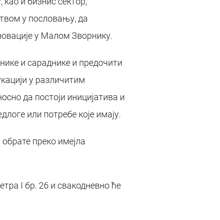
 као и бизнис сектор,
твом у пословању, да
новације у Малом Зворнику.
снике и сараднике и предочити
укацији у различитим
осно да постоји иницијатива и
едлоге или потребе које имају.
 обрате преко имејла
тра I бр. 26 и свакодневно ће