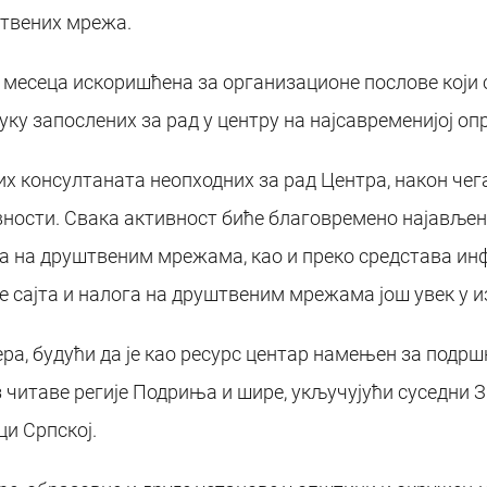
штвених мрежа.
 2 месеца искоришћена за организационе послове који 
ку запослених за рад у центру на најсавременијој оп
их консултаната неопходних за рад Центра, након чег
вности. Свака активност биће благовремено најавље
га на друштвеним мрежама, као и преко средстава ин
 сајта и налога на друштвеним мрежама још увек у и
ера, будући да је као ресурс центар намењен за подр
 читаве регије Подриња и шире, укључујући суседни Зв
и Српској.