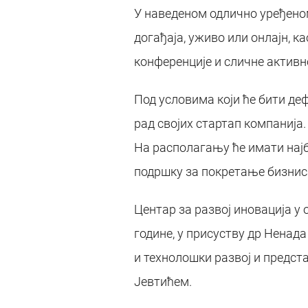
У наведеном одлично уређено
догађаја, уживо или онлајн, к
конференције и сличне активн
Под условима који ће бити д
рад својих стартап компанија.
На располагању ће имати најб
подршку за покретање бизнис
Центар за развој иновација у
године, у присуству др Ненад
и технолошки развој и предст
Јевтићем.