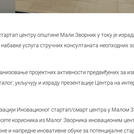
артап центру општине Мали Зворник у току је израд
набавке услуга стручних консултаната неопходних з
ганизовање пројектних активности предвиђених за из
осталог, укључују и израду презентације Центра на инт
изацији Иновационог стартап/смарт центра у Малом З
 посете корисника из Малог Зворника иновационим це
не и напредне иновативне обуке за потенцијалне ст