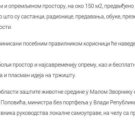
м и опремљеном простору, на око 150 м2, предвиђено
ао што су састанци, радионице, предавања, обуке, пре
ости.
ефинисани посебним правилником корисници ће наведе
ољи простор и најсавременију опрему, као и бесплатн
а и пласман идеја на тржишту.
 области заштите животне средине у Малом Зворнику от
а Поповића, министра без портфеља у Влади Републик
авника руководства локалне самоуправе, на челу са 