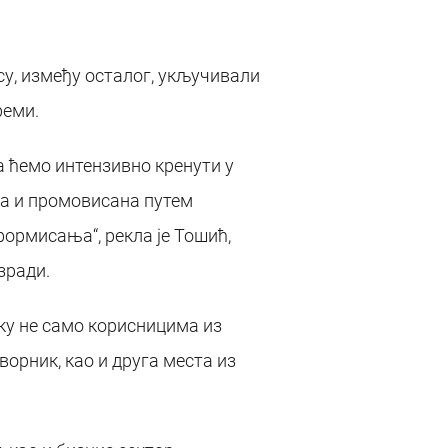
су, између осталог, укључивали
реми.
а ћемо интензивно кренути у
на и промовисана путем
формисања“, рекла је Тошић,
зради.
шку не само корисницима из
орник, као и друга места из