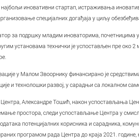
а најбољи иновативни стартап, истраживања иновати
 организовање специјалних догађаја у циљу обезбеђи
тор за подршку младим иноваторима, почетницима у 
угим установама технички је успостављен пре око 2
ре.
ације у Малом Звоорнику финансирано је средствима 
ије и технолошки развој, у сарадњи са локалном са
ентра, Александре Тошић, након успостављања Центра
емање простора, следи успостављање Центра у смис
података потенцијалних корисника и сарадника, комуни
раних програмом рада Центра до краја 2021. године, 