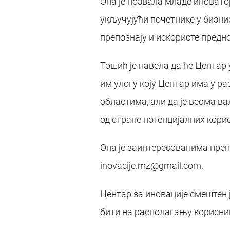
Она је позвала младе иноватор
укључујући почетнике у бизни
препознају и искористе предн
Тошић је навела да ће Центар
им улогу коју Центар има у р
областима, али да је веома в
од стране потенцијалних корисн
Она је заинтересованима преп
inovacije.mz@gmail.com.
Центар за иновације смештен ј
бити на располагању корисниц