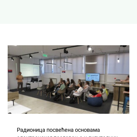
Радионица посвећена основама