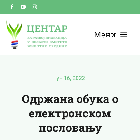
Skip
to
content
Мени
ПОЧЕТНА
О НАМА
јун 16, 2022
УСЛУГЕ
Одржана обука о
електронском
ВЕСТИ
пословању
КОНТАКТ