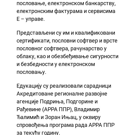
пословање, електронском банкарству,
електронским фактурама и сервисима
Е – управе.
Представљени су им и квалификовани
сертификати, пословни софтвер и врсте
пословног софтвера, рачунарство у
облаку, као и обезбеђивање сигурности
и безбедности у електронском
пословању.
Едукацију су реализовали сарадници
Акредитоване регионалне развојне
агенције Подриња, Подгорине и
Рађевине (АРРА ППР), Владимир
Ђалимић и Зоран Ињац, у оквиру
спровођења програма рада АРРА ППР
за текућу годину.