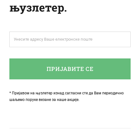
њузлетер.
ПРИЈАВИТЕ СЕ
* Пријавом на њузлетер изнад сагласни сте да Вам периодично
шаљемо поруке везане за наше акције.