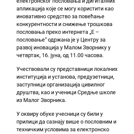
електронског пословања и дигиталних
апликација које се могу користити као
иновативно средство за повећање
конкурентности и снижење трошкова
пословања преко интернета „Е –
пословање“ одржана је у Центру за
развој иновација у Малом Зворнику у
четвртак, 16. јуна, од 11.00 часова.
Учествовали су представници локалних
институција и установа, предузетници,
заступници организација цивилног
друштва, као и ученици Средње школе
из Малог Зворника.
У оквиру обуке учесници су били у
прилици да сазнају више о пословним и
техничким условима за електронско