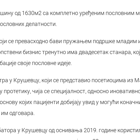
шину од 1630м2 са комплетно уређеним пословним мо
пословних делатности.
оји се превасходно бави пружањем подршке младим 
опствени бизнис тренутно има двадесетак станара, ко
ације своје пословне идеје.
тра у Крушевцу, који се представио посетиоцима из 
 протетику, чија се специјалност, односно иновативн
основу којих пацијенти добијају увид у могући коначн
 им одговара.
батора у Крушевцу од оснивања 2019. године користил