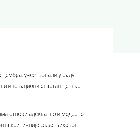
 децембра, учествовали у раду
ални иновациони стартап центар
има створи адекватно и модерно
и најкритичније фазе њиховог