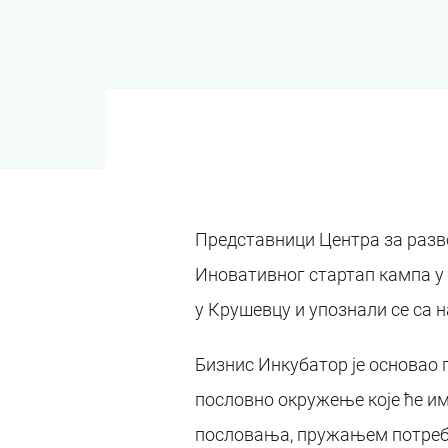
Представници Центра за развој
Иновативног стартап кампа у 
у Крушевцу и упознали се са 
Бизнис Инкубатор је основао 
пословно окружење које ће и
пословања, пружањем потребни