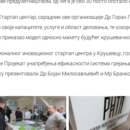
аве предузетништвом, од чега је око 30 посто опстало
артап центар, сарадник ове организације Др Горан Л
своје капацитете, услуге и област деловања, те уско
 приказао модел односно макету будућег крушевачког
ионалног иновационог стартап центра у Крушевцу, г
е Пројекат унапређења ефикасности система грејања
 су презентовали Др Бојан Милосављевић и Мр Бранко