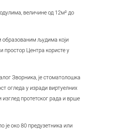
дулима, величине од 12м² до
и образованим људима који
ји простор Центра користе у
Малог Зворника, је стоматолошка
ост огледа у изради виртуелних
и изглед протетског рада и врше
о је око 80 предузетника или