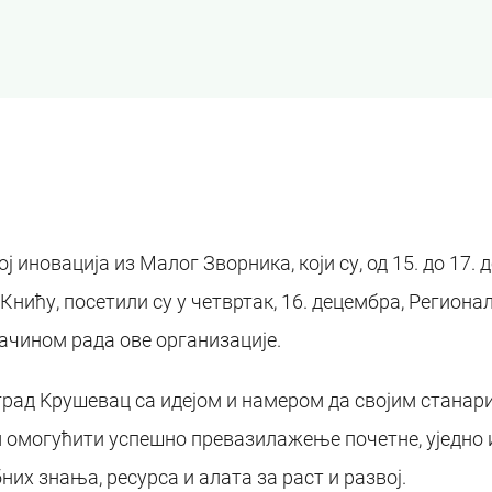
 иновација из Малог Зворника, који су, од 15. до 17.
Книћу, посетили су у четвртак, 16. децембра, Регион
начином рада ове организације.
град Kрушевац са идејом и намером да својим станар
м омогућити успешно превазилажење почетне, уједно 
х знања, ресурса и алата за раст и развој.