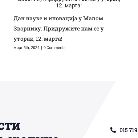
Дан науке и иновација у Малом
Зворнику: Придружите нам се у
уторак, 12. марта!
март 5th, 2024
|
0 Comments
сти
015 719