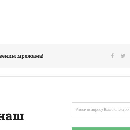
твеним мрежама!
 наш