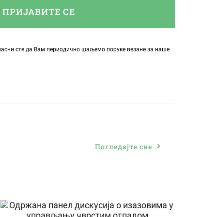
ПРИЈАВИТЕ СЕ
ласни сте да Вам периодично шаљемо поруке везане за наше
Погледајте све