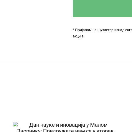
* Пријавом на њузлетер изнад саг
акције.