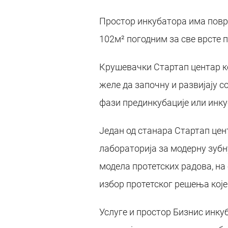
Простор инкубатора има повр
102м² погодним за све врсте 
Крушевачки Стартап центар к
желе да започну и развијају с
фази прединкубације или инкуб
Један од станара Стартап цен
лабораторија за модерну зубну
модела протетских радова, на 
избор протетског решења које
Услуге и простор Бизнис инку