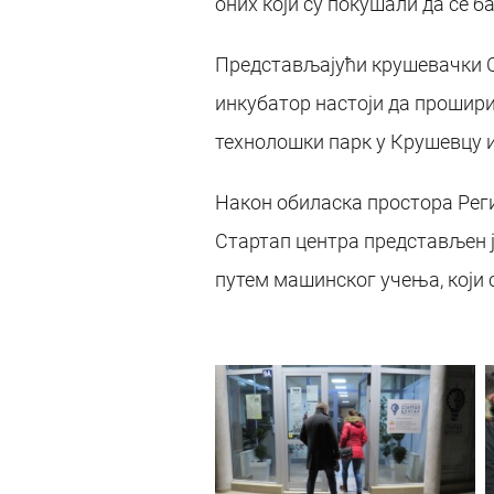
оних који су покушали да се б
Представљајући крушевачки Ст
инкубатор настоји да прошири 
технолошки парк у Крушевцу и
Након обиласка простора Рег
Стартап центра представљен ј
путем машинског учења, који