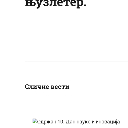
њузлетер.
Сличне вести