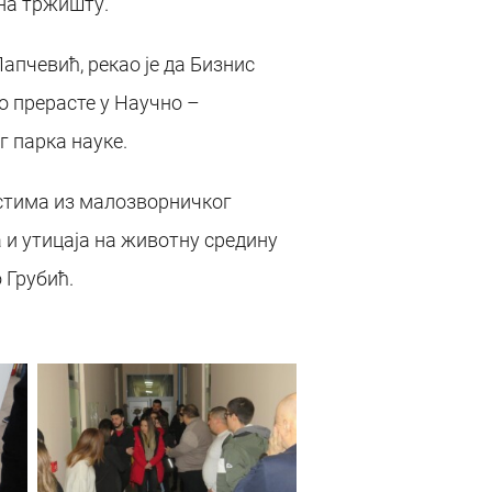
 на тржишту.
апчевић, рекао је да Бизнис
ро прерасте у Научно –
 парка науке.
остима из малозворничког
 и утицаја на животну средину
 Грубић.